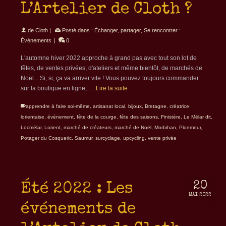
L’Artelier de Cloth ?
de
Cloth
|
Posté dans :
Échanger, partager
,
Se rencontrer :
Événements
|
0
L'automne hiver 2022 approche à grand pas avec tout son lot de
fêtes, de ventes privées, d'ateliers et même bientôt, de marchés de
Noël... Si, si, ça va arriver vite ! Vous pouvez toujours commander
sur la boutique en ligne, …
Lire la suite
apprendre à faire soi-même
,
artisanat local
,
bijoux
,
Bretagne
,
créatrice
lorientaise
,
événement
,
fête de la courge
,
fête des saisons
,
Finistère
,
Le Mélar dit
,
Locmélar
,
Lorient
,
marché de créateurs
,
marché de Noël
,
Morbihan
,
Ploemeur
,
Potager du Cosqueric
,
Saumur
,
surcyclage
,
upcycling
,
vente privée
20
Été 2022 : Les
MAI 2022
événements de