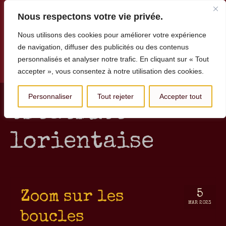
Nous respectons votre vie privée.
Nous utilisons des cookies pour améliorer votre expérience
de navigation, diffuser des publicités ou des contenus
personnalisés et analyser notre trafic. En cliquant sur « Tout
Menu
accepter », vous consentez à notre utilisation des cookies.
Personnaliser
Tout rejeter
Accepter tout
créatrice
lorientaise
5
Zoom sur les
MAR 2023
boucles