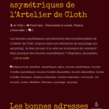
asymétriques de
l’Artelier de Cloth
de
Cloth
|
Posté dans :
Réenchanter le monde
,
S'inpirer,
s'émerveiller
|
0
Les boucles asymétriques sont devenues des incontournables de
L'Artelier de Cloth, toujours dans une démarche de surcyclage (ou
upcycling). Je lève (un peu !) le voile sur le pourquoi du comment !
Mais pourquoi des boucles asymétriques ? Originales, amusantes,
…
Lire la suite
artisanat local
,
asymétrie
,
asymétriques
,
bijoux
,
boucles asymétriques
,
boucles
d'oreilles asymétriques
,
boucles d'oreilles dépareillées
,
boucles dépareillées
,
boules
d'oreilles
,
Bretagne
,
créations artisanales
,
créatrice lorientaise
,
cuir recyclé
,
cuir
surcyclé
,
Lorient
,
Morbihan
,
Ploemeur
,
surcyclage
,
upcycling
5
Les bonnes adresses