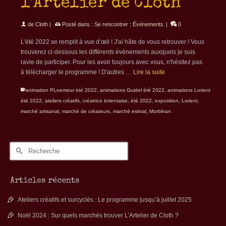
l’Artelier de Cloth
de
Cloth
|
Posté dans :
Se rencontrer : Événements
|
0
L'été 2022 se remplit à vue d’œil ! J'ai hâte de vous retrouver ! Vous
trouverez ci-dessous les différents événements auxquels je suis
ravie de participer. Pour les avoir toujours avec vous, n'hésitez pas
à télécharger le programme ! D'autres …
Lire la suite
animation PLoemeur été 2022
,
animations Guidel été 2022
,
animations Lorient
été 2022
,
ateliers créatifs
,
créatrice lorientaise
,
été 2022
,
exposition
,
Lorient
,
marché artisanal
,
marché de créateurs
,
marché estival
,
Morbihan
Rechercher :
Articles récents
Ateliers créatifs et surcyclés : Le programme jusqu’à juillet 2025
Noël 2024 : Sur quels marchés trouver L’Artelier de Cloth ?