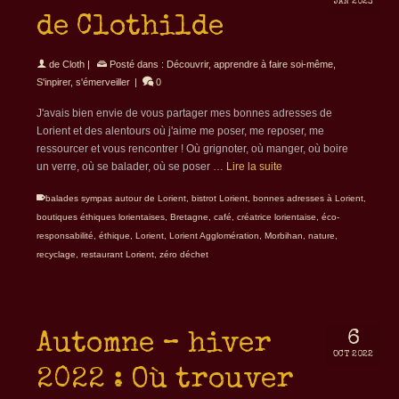
JAN 2023
de Clothilde
de
Cloth
|
Posté dans :
Découvrir, apprendre à faire soi-même
,
S'inpirer, s'émerveiller
|
0
J'avais bien envie de vous partager mes bonnes adresses de
Lorient et des alentours où j'aime me poser, me reposer, me
ressourcer et vous rencontrer ! Où grignoter, où manger, où boire
un verre, où se balader, où se poser …
Lire la suite
balades sympas autour de Lorient
,
bistrot Lorient
,
bonnes adresses à Lorient
,
boutiques éthiques lorientaises
,
Bretagne
,
café
,
créatrice lorientaise
,
éco-
responsabilité
,
éthique
,
Lorient
,
Lorient Agglomération
,
Morbihan
,
nature
,
recyclage
,
restaurant Lorient
,
zéro déchet
6
Automne – hiver
OCT 2022
2022 : Où trouver