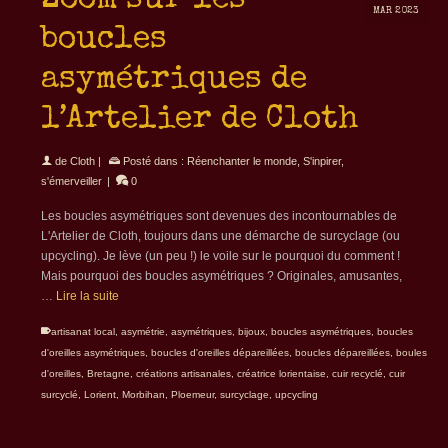
Zoom sur les
MAR 2023
boucles
asymétriques de
l’Artelier de Cloth
de
Cloth
|
Posté dans :
Réenchanter le monde
,
S'inpirer,
s'émerveiller
|
0
Les boucles asymétriques sont devenues des incontournables de
L'Artelier de Cloth, toujours dans une démarche de surcyclage (ou
upcycling). Je lève (un peu !) le voile sur le pourquoi du comment !
Mais pourquoi des boucles asymétriques ? Originales, amusantes,
…
Lire la suite
artisanat local
,
asymétrie
,
asymétriques
,
bijoux
,
boucles asymétriques
,
boucles
d'oreilles asymétriques
,
boucles d'oreilles dépareillées
,
boucles dépareillées
,
boules
d'oreilles
,
Bretagne
,
créations artisanales
,
créatrice lorientaise
,
cuir recyclé
,
cuir
surcyclé
,
Lorient
,
Morbihan
,
Ploemeur
,
surcyclage
,
upcycling