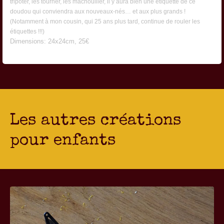
tripoter, les tourner, les mâchouiller, il y aura bien une étiquette de ce
doudou qui conviendra aux nouveaux-nés… et aux plus grands !
(Notamment à mon cousin, qui 25 ans plus tard, continue de rouler les
étiquettes !!!)
Dimensions: 24x24cm, 25€
Les autres créations
pour enfants