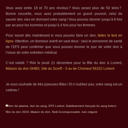
Vous avez entre 18 et 70 ans révolus ? Vous pesez plus de 50 kilos ?
Bonne nouvelle, vous avez probablement un grand pouvoir, celui de
sauver des vies en donnant votre sang ! Vous pouvez donner jusqu’à 6 fois
par an pour les hommes et jusqu’à 4 fois pour les femmes.
Pour savoir dès maintenant si vous pouvez faire un don,
faites le test en
ligne
. Attention, un donneur averti en vaut deux : seul le personnel de santé
de l’EFS peut confirmer que vous pouvez donner le jour de votre don à
l’issue de votre entretien médical.
C’est validé ? Rdv le jeudi 21 décembre pour la fête du don à Lorient,
Maison du don GHBS, Site du Scorff – 5 av de Choiseul 56322 Lorient
Je vous souhaite de très joyeuses fêtes ! Et n’oubliez pas, votre sang est un
cadeau !
don de plasma
,
don du sang
,
EFS Lorient
,
établissement français du sang lorient
,
fête du don 2023
,
Maison du don
,
Noël écoresponsable
,
tuto origami