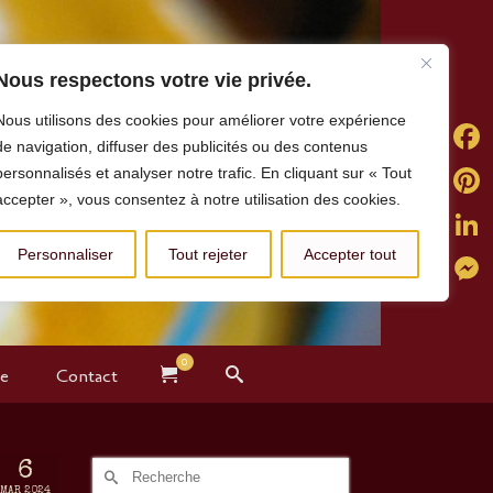
Nous respectons votre vie privée.
Nous utilisons des cookies pour améliorer votre expérience
de navigation, diffuser des publicités ou des contenus
personnalisés et analyser notre trafic. En cliquant sur « Tout
Faceb
accepter », vous consentez à notre utilisation des cookies.
Pintere
Personnaliser
Tout rejeter
Accepter tout
Linked
Messe
0
te
Contact
6
Rechercher :
MAR 2024