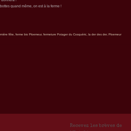
s bottes quand même, on est à la ferme !
rnière fête
,
ferme bio Ploemeur
,
fermeture Potager du Cosquéric
,
la der des der
,
Ploemeur
Recevez les brèves de