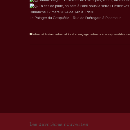
En cas de pluie, on sera à l’abri sous la serre ! Enfilez vo
Dimanche 17 mars 2024 de 14h à 17h30
Le Potager du Cosquéric – Rue de l’aérogare à Ploemeur
artisanat breton
,
artisanat local et engagé
,
artisans écoresponsables
,
de
Les dernières nouvelles