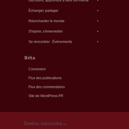
Découvrir, apprendre à faire soi-même
Échanger, partager
Réenchanter le monde
S'inpirer, s'émerveiller
Se rencontrer : Événements
Méta
Connexion
Flux des publications
Flux des commentaires
Site de WordPress-FR
Restez connecté…