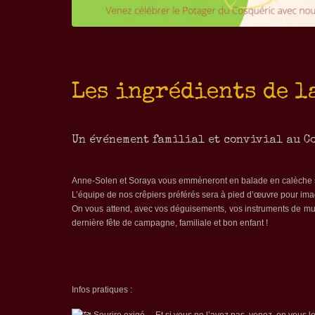
Les ingrédients de la
Un événement familial et convivial au C
Anne-Solen et Soraya vous emmèneront en balade en calèche si 
L’équipe de nos crêpiers préférés sera à pied d’œuvre pour imagi
On vous attend, avec vos déguisements, vos instruments de mus
dernière fête de campagne, familiale et bon enfant !
Infos pratiques :
Sourire exigé… Et si vous ne l’avez pas, venez, on vous l