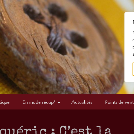
tique
En mode récup’
Actualités
Points de ven
quéric : C’est la