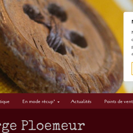
tique
En mode récup’
Actualités
Points de ven
rge Ploemeur