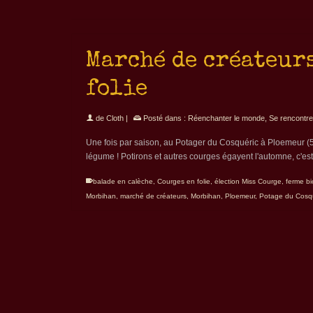
Marché de créateurs
folie
de
Cloth
|
Posté dans :
Réenchanter le monde
,
Se rencontr
Une fois par saison, au Potager du Cosquéric à Ploemeur (5
légume ! Potirons et autres courges égayent l'automne, c'est 
balade en calèche
,
Courges en folie
,
élection Miss Courge
,
ferme b
Morbihan
,
marché de créateurs
,
Morbihan
,
Ploemeur
,
Potage du Cosq