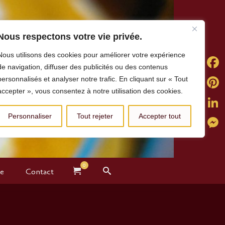
Nous respectons votre vie privée.
Nous utilisons des cookies pour améliorer votre expérience
de navigation, diffuser des publicités ou des contenus
personnalisés et analyser notre trafic. En cliquant sur « Tout
Faceb
accepter », vous consentez à notre utilisation des cookies.
Pintere
Personnaliser
Tout rejeter
Accepter tout
Linked
Messe
0
te
Contact