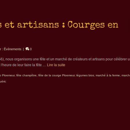
 et artisans : Courges en
er : Événements
|
0
6), nous organisons une fête et un marché de créateurs et artisans pour célébrer 
l'heure de leur faire la fête …
Lire la suite
io Ploemeur
,
fête champêtre
,
fête de la courge Ploemeur
,
légumes bios
,
marché à la ferme
,
marché
uéric