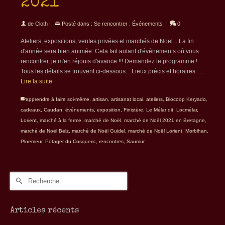
2021
de
Cloth
|
Posté dans :
Se rencontrer : Événements
|
0
Ateliers, expositions, ventes privées et marchés de Noël... La fin
d'année sera bien animée. Cela fait autant d'événements où vous
rencontrer, je m'en réjouis d'avance !!! Demandez le programme !
Tous les détails se trouvent ci-dessous... Lieux précis et horaires …
Lire la suite
apprendre à faire soi-même
,
artisan
,
artisanat local
,
ateliers
,
Biocoop Keryado
,
cadeaux
,
Caudan
,
événements
,
exposition
,
Finistère
,
Le Mélar dit
,
Locmélar
,
Lorient
,
marché à la ferme
,
marché de Noël
,
marché de Noël 2021 en Bretagne
,
marché de Noël Belz
,
marché de Noël Guidel
,
marché de Noël Lorient
,
Morbihan
,
Ploemeur
,
Potager du Cosqueric
,
rencontres
,
Saumur
Rechercher :
Articles récents