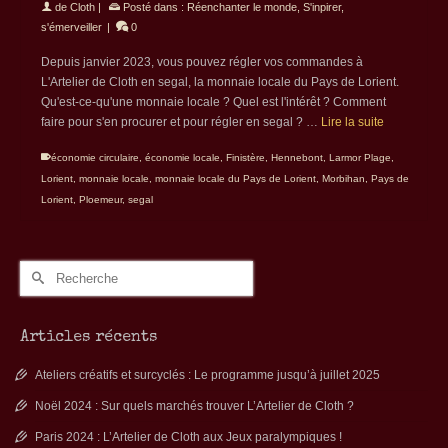
de
Cloth
|
Posté dans :
Réenchanter le monde
,
S'inpirer,
s'émerveiller
|
0
Depuis janvier 2023, vous pouvez régler vos commandes à
L'Artelier de Cloth en segal, la monnaie locale du Pays de Lorient.
Qu'est-ce-qu'une monnaie locale ? Quel est l'intérêt ? Comment
faire pour s'en procurer et pour régler en segal ? …
Lire la suite
économie circulaire
,
économie locale
,
Finistère
,
Hennebont
,
Larmor Plage
,
Lorient
,
monnaie locale
,
monnaie locale du Pays de Lorient
,
Morbihan
,
Pays de
Lorient
,
Ploemeur
,
segal
Rechercher :
Articles récents
Ateliers créatifs et surcyclés : Le programme jusqu’à juillet 2025
Noël 2024 : Sur quels marchés trouver L’Artelier de Cloth ?
Paris 2024 : L’Artelier de Cloth aux Jeux paralympiques !