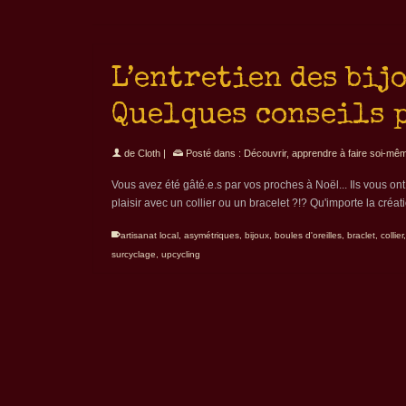
L’entretien des bij
Quelques conseils 
de
Cloth
|
Posté dans :
Découvrir, apprendre à faire soi-mê
Vous avez été gâté.e.s par vos proches à Noël... Ils vous ont 
plaisir avec un collier ou un bracelet ?!? Qu'importe la créa
artisanat local
,
asymétriques
,
bijoux
,
boules d'oreilles
,
braclet
,
collier
surcyclage
,
upcycling