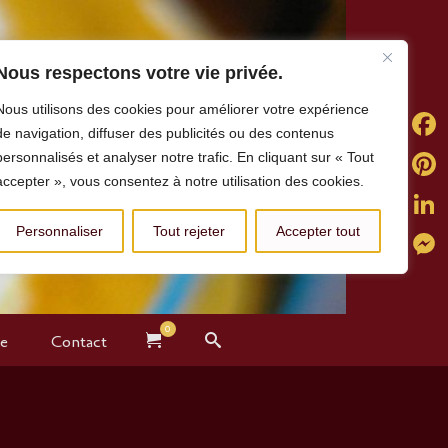
Nous respectons votre vie privée.
Nous utilisons des cookies pour améliorer votre expérience
de navigation, diffuser des publicités ou des contenus
personnalisés et analyser notre trafic. En cliquant sur « Tout
Faceb
accepter », vous consentez à notre utilisation des cookies.
Pintere
Personnaliser
Tout rejeter
Accepter tout
Linked
Messe
0
te
Contact