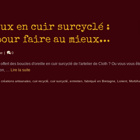
oux en cuir surcyclé :
pour faire au mieux…
me
|
0
offert des boucles d'oreille en cuir surcyclé de l'artelier de Cloth ? Ou vous vous ête
tion, …
Lire la suite
,
créations artisanales
,
cuir recyclé
,
cuir surcyclé
,
entretien
,
fabriqué en Bretagne
,
Lorient
,
Morbih