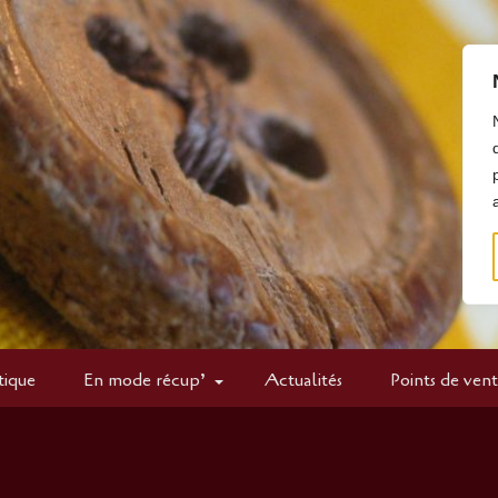
tique
En mode récup’
Actualités
Points de ven