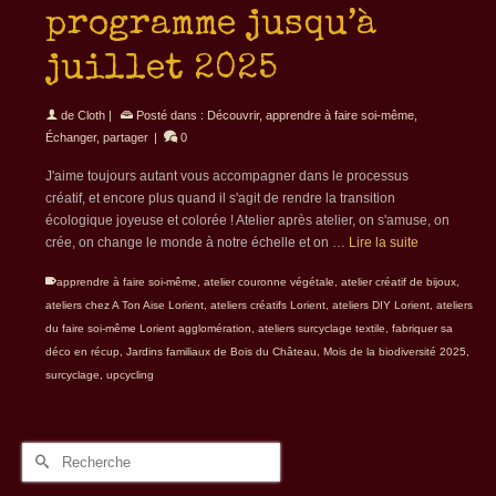
programme jusqu’à
juillet 2025
de
Cloth
|
Posté dans :
Découvrir, apprendre à faire soi-même
,
Échanger, partager
|
0
J'aime toujours autant vous accompagner dans le processus
créatif, et encore plus quand il s'agit de rendre la transition
écologique joyeuse et colorée ! Atelier après atelier, on s'amuse, on
crée, on change le monde à notre échelle et on …
Lire la suite
apprendre à faire soi-même
,
atelier couronne végétale
,
atelier créatif de bijoux
,
ateliers chez A Ton Aise Lorient
,
ateliers créatifs Lorient
,
ateliers DIY Lorient
,
ateliers
du faire soi-même Lorient agglomération
,
ateliers surcyclage textile
,
fabriquer sa
déco en récup
,
Jardins familiaux de Bois du Château
,
Mois de la biodiversité 2025
,
surcyclage
,
upcycling
Rechercher :