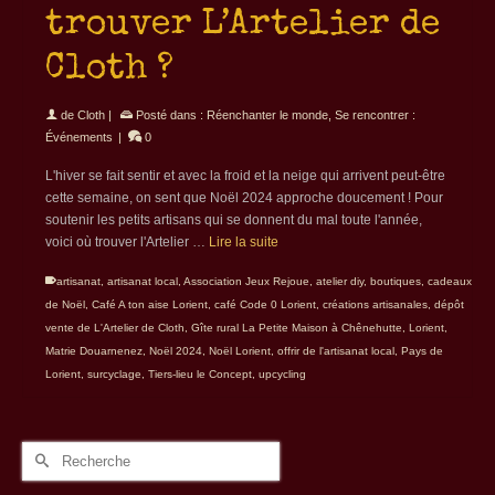
trouver L’Artelier de
Cloth ?
de
Cloth
|
Posté dans :
Réenchanter le monde
,
Se rencontrer :
Événements
|
0
L'hiver se fait sentir et avec la froid et la neige qui arrivent peut-être
cette semaine, on sent que Noël 2024 approche doucement ! Pour
soutenir les petits artisans qui se donnent du mal toute l'année,
voici où trouver l'Artelier …
Lire la suite
artisanat
,
artisanat local
,
Association Jeux Rejoue
,
atelier diy
,
boutiques
,
cadeaux
de Noël
,
Café A ton aise Lorient
,
café Code 0 Lorient
,
créations artisanales
,
dépôt
vente de L'Artelier de Cloth
,
Gîte rural La Petite Maison à Chênehutte
,
Lorient
,
Matrie Douarnenez
,
Noël 2024
,
Noël Lorient
,
offrir de l'artisanat local
,
Pays de
Lorient
,
surcyclage
,
Tiers-lieu le Concept
,
upcycling
Rechercher :