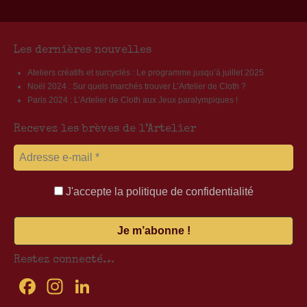
produit
a
plusieurs
variations.
Les dernières nouvelles
Les
Ateliers créatifs et surcyclés : Le programme jusqu’à juillet 2025
options
Noël 2024 : Sur quels marchés trouver L’Artelier de Cloth ?
peuvent
Paris 2024 : L’Artelier de Cloth aux Jeux paralympiques !
être
choisies
Recevez les brèves de l’Artelier
sur
la
page
du
produit
J'accepte la politique de confidentialité
Restez connecté…
Facebook
Instagram
LinkedIn