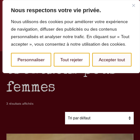
Nous respectons votre vie privée.
Nous utilisons des cookies pour améliorer votre expérience
de navigation, diffuser des publicités ou des contenus
personnalisés et analyser notre trafic. En cliquant sur « Tout
Menu
accepter », vous consentez à notre utilisation des cookies.
Personnaliser
Tout rejeter
Accepter tout
créations pour
femmes
3 résultats affichés