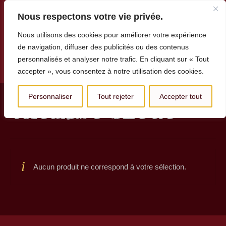
Nous respectons votre vie privée.
Nous utilisons des cookies pour améliorer votre expérience
de navigation, diffuser des publicités ou des contenus
personnalisés et analyser notre trafic. En cliquant sur « Tout
Menu
accepter », vous consentez à notre utilisation des cookies.
Personnaliser
Tout rejeter
Accepter tout
chemise bleue
Aucun produit ne correspond à votre sélection.