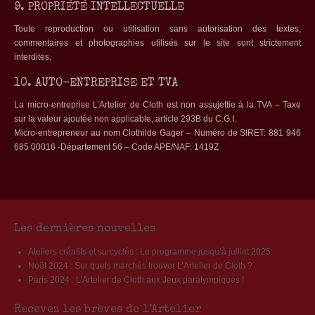
9. PROPRIÉTÉ INTELLECTUELLE
Toute reproduction ou utilisation sans autorisation des textes,
commentaires et photographies utilisés sur le site sont strictement
interdites.
10. AUTO-ENTREPRISE ET TVA
La micro-entreprise L’Artelier de Cloth est non assujettie à la TVA – Taxe
sur la valeur ajoutée non applicable, article 293B du C.G.I.
Micro-entrepreneur au nom Clothilde Gager – Numéro de SIRET: 881 946
685 00016 -Département 56 – Code APE/NAF: 1419Z
Les dernières nouvelles
Ateliers créatifs et surcyclés : Le programme jusqu’à juillet 2025
Noël 2024 : Sur quels marchés trouver L’Artelier de Cloth ?
Paris 2024 : L’Artelier de Cloth aux Jeux paralympiques !
Recevez les brèves de l’Artelier